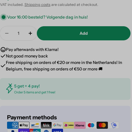
Discount
Regular
VAT included.
Shipping costs
are calculated at checkout.
price
price
Voor 16:00 besteld? Volgende dag in huis!
Quantity
Add
Decrease quantity for Rock Music
Increase quantity for Rock Music
Pay afterwards with Klarna!
Not good money back
Free shipping on orders of €20 or more in the Netherlands! In
Belgium, free shipping on orders of €50 or more 🚚
5 get = 4 pay!
Order 5 items and get 1 free!
Payment
Payment methods
methods