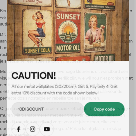
Ben je klaar om je innerlijke
rockster
wakker te schudden? Dan hebben
we iets voor jou! Ons Metalen Wandbord - Rock Music brengt de
authentieke sfeer van rock 'n roll rechtstreeks naar jouw huiskamer.
Dit wandbord is niet zomaar een decoratiestuk; het is een eerbetoon
aan de muzikale helden die je altijd hebben geïnspireerd. Gemaakt van
hoogwaardig metaal, is het duurzaam genoeg om jouw dagelijkse
rockavonturen te weerstaan. Hang het op in jouw muziekhoek of geef
je slaapkamer een speelse touch met deze stoere blikvanger.
Met zijn vintage uitstraling en levendige kleuren is dit wandbord een
CAUTION!
visueel spektakel. En laten we eerlijk zijn, wie wil nou niet pronken met
een item dat net zo dynamisch is als de powerchords van een
All our metal wallplates (30x20cm): Get 5, Pay only 4! Get
elektrische gitaar? Het bord schreeuwt rock en voeg daarvoor de
extra 10% discount with the code shown below
perfecte dosis nostalgie en rebellie toe aan je muren.
Of je nu een doorgewinterde muziekliefhebber bent of simpelweg je
Copy code
muren wilt transformeren met een tintje van de gouden tijden van
rock, dit metalen wandbord zorgt voor de juiste toon, elke keer
opnieuw. Dus waar wacht je nog op? Pak je luchtgitaar en rock je
ruimte met flair!
Facebook
Instagram
Youtube